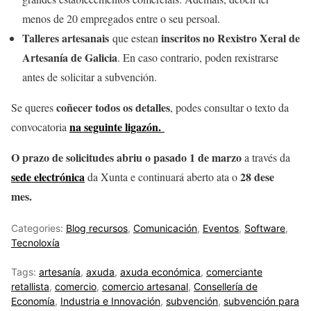
menos de 20 empregados entre o seu persoal.
Talleres artesanais
inscritos no Rexistro Xeral de
que estean
Artesanía de Galicia
. En caso contrario, poden rexistrarse
antes de solicitar a subvención.
coñecer todos os detalles
Se queres
, podes consultar o texto da
na seguinte ligazón.
convocatoria
O prazo de solicitudes abriu o pasado 1 de marzo
a través da
sede electrónica
28 dese
da Xunta e continuará aberto ata o
mes.
Categories:
Blog recursos
,
Comunicación
,
Eventos
,
Software
,
Tecnoloxía
Tags:
artesanía
,
axuda
,
axuda económica
,
comerciante
retallista
,
comercio
,
comercio artesanal
,
Consellería de
Economía
,
Industria e Innovación
,
subvención
,
subvención para