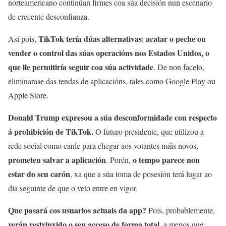
norteamericano continúan firmes coa súa decisión nun escenario
de crecente desconfianza.
TikTok tería dúas alternativas
acatar o peche ou
Así pois,
:
vender o control das súas operacións nos Estados Unidos, o
que lle permitiría seguir coa súa actividade
. De non facelo,
eliminarase das tendas de aplicacións, tales como Google Play ou
Apple Store.
Donald Trump expresou a súa desconformidade con respecto
á prohibición de TikTok.
O futuro presidente, que utilizou a
rede social como canle para chegar aos votantes máis novos,
prometeu salvar a aplicación
o tempo parece non
. Porén,
estar do seu carón
, xa que a súa toma de posesión terá lugar ao
día seguinte de que o veto entre en vigor.
Que pasará cos usuarios actuais da app?
Pois, probablemente,
verán restrinxido o seu acceso de forma total
, a menos que