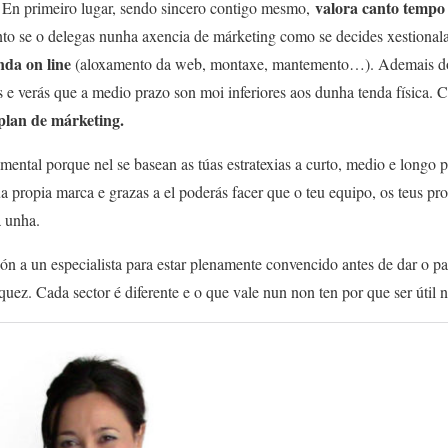
valora canto tempo 
 En primeiro lugar, sendo sincero contigo mesmo,
nto se o delegas nunha axencia de márketing como se decides xestional
nda on line
(aloxamento da web, montaxe, mantemento…). Ademais dos
os e verás que a medio prazo son moi inferiores aos dunha tenda física. 
plan de márketing.
ental porque nel se basean as túas estratexias a curto, medio e longo 
úa propia marca e grazas a el poderás facer que o teu equipo, os teus pr
a unha.
ón a un especialista para estar plenamente convencido antes de dar o p
ez. Cada sector é diferente e o que vale nun non ten por que ser útil n