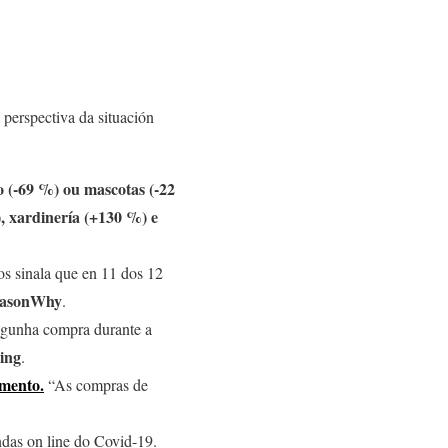
 perspectiva da situación
 (-69 %) ou mascotas (-22
, xardinería (+130 %) e
os sinala que en 11 dos 12
asonWhy
.
lgunha compra durante a
ing
.
amento.
“As compras de
ndas on line do Covid-19.