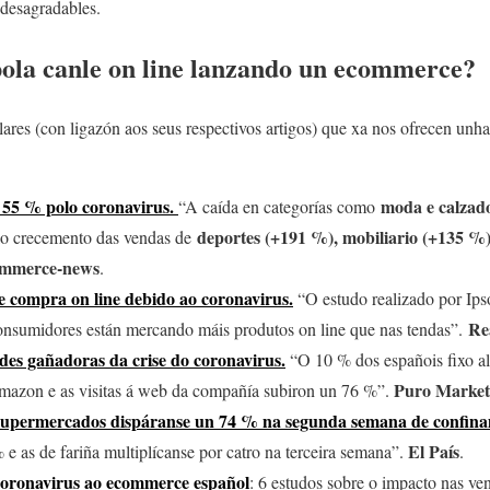
 desagradables.
pola canle on line lanzando un ecommerce?
ares (con ligazón aos seus respectivos artigos) que xa nos ofrecen unha
55 % polo coronavirus.
moda e calzado
“A caída en categorías como
deportes (+191 %), mobiliario (+135 %)
o crecemento das vendas de
ommerce-news
.
 compra on line debido ao coronavirus.
“O estudo realizado por Ips
Re
onsumidores están mercando máis produtos on line que nas tendas”.
es gañadoras da crise do coronavirus.
“O 10 % dos españois fixo a
Puro Market
Amazon e as visitas á web da compañía subiron un 76 %”.
s supermercados dispáranse un 74 % na segunda semana de confin
El País
e as de fariña multiplícanse por catro na terceira semana”.
.
coronavirus ao ecommerce español
: 6 estudos sobre o impacto nas ve