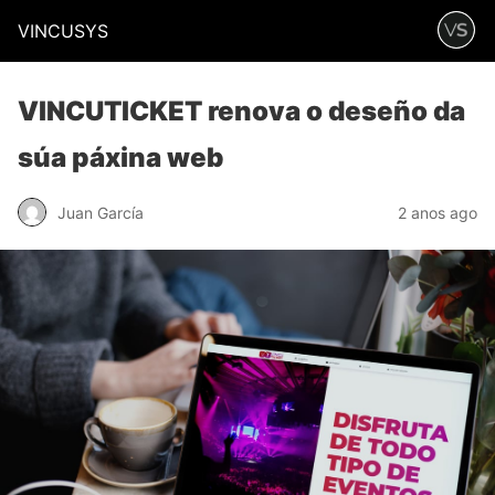
VINCUSYS
VINCUTICKET renova o deseño da
súa páxina web
Juan García
2 anos ago