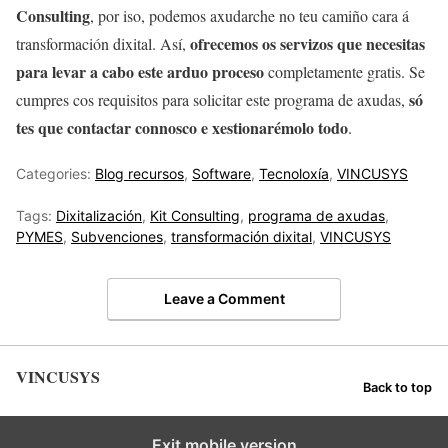
Consulting
, por iso, podemos axudarche no teu camiño cara á
ofrecemos os servizos que necesitas
transformación dixital. Así,
para levar a cabo este arduo proceso
completamente gratis. Se
só
cumpres cos requisitos para solicitar este programa de axudas,
tes que contactar connosco e xestionarémolo todo
.
Categories:
Blog recursos
,
Software
,
Tecnoloxía
,
VINCUSYS
Tags:
Dixitalización
,
Kit Consulting
,
programa de axudas
,
PYMES
,
Subvenciones
,
transformación dixital
,
VINCUSYS
Leave a Comment
VINCUSYS
Back to top
Exit mobile version