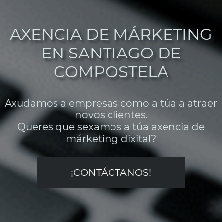
AXENCIA DE MÁRKETING
EN SANTIAGO DE
COMPOSTELA
Axudamos a empresas como a túa a atraer
novos clientes.
Queres que sexamos a túa axencia de
márketing dixital?
¡CONTÁCTANOS!