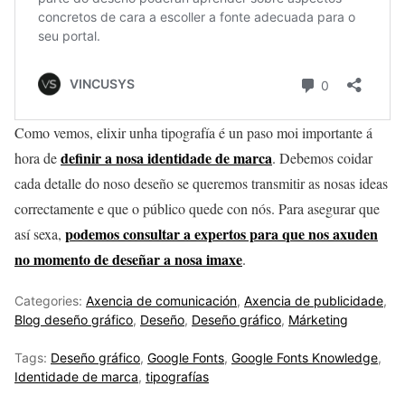
Como vemos, elixir unha tipografía é un paso moi importante á
definir a nosa identidade de marca
hora de
. Debemos coidar
cada detalle do noso deseño se queremos transmitir as nosas ideas
correctamente e que o público quede con nós. Para asegurar que
podemos consultar a expertos para que nos axuden
así sexa,
no momento de deseñar a nosa imaxe
.
Categories:
Axencia de comunicación
,
Axencia de publicidade
,
Blog deseño gráfico
,
Deseño
,
Deseño gráfico
,
Márketing
Tags:
Deseño gráfico
,
Google Fonts
,
Google Fonts Knowledge
,
Identidade de marca
,
tipografías