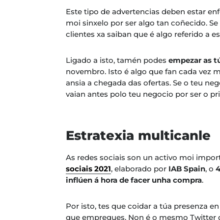
Este tipo de advertencias deben estar en
moi sinxelo por ser algo tan coñecido. S
clientes xa saiban que é algo referido a e
Ligado a isto, tamén podes
empezar as t
novembro. Isto é algo que fan cada vez 
ansia a chegada das ofertas. Se o teu neg
vaian antes polo teu negocio por ser o p
Estratexia multicanle
As redes sociais son un activo moi impo
sociais 2021
, elaborado por
IAB Spain
, o
4
inflúen á hora de facer unha compra
.
Por isto, tes que coidar a túa presenza en
que empregues. Non é o mesmo Twitter qu