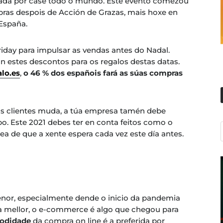
ada por case todo o mundo. Este evento comezou
ras despois de Acción de Grazas, mais hoxe en
 España.
iday para impulsar as vendas antes do Nadal.
n estes descontos para os regalos destas datas.
alo.es
,
o 46 % dos españois fará as súas compras
s clientes muda, a túa empresa tamén debe
po. Este 2021 debes ter en conta feitos como o
 de que a xente espera cada vez este día antes.
enor, especialmente dende o inicio da pandemia
ea mellor, o e-commerce é algo que chegou para
odidade
da compra on line é a preferida por