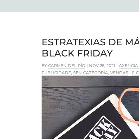
ESTRATEXIAS DE M
BLACK FRIDAY
BY
CARMEN DEL RÍO
|
NOV 25, 2021
|
AXENCIA
PUBLICIDADE
,
SEN CATEGORÍA
,
VENDAS
|
0 