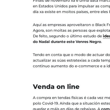
Finais de novembro xa é unha data marc
en Estados Unidos para impulsar as comp
día xa existe en moitos países, entre eles
Aquí as empresas aproveitaron o Black Fr
Agora, son moitas as persoas que explota
De feito, segundo o último estudo de
ide
do Nadal durante este Venres Negro
.
Tendo en conta que o modo de actuar do
actualizar as súas estratexias a cada tem
continuo aumento do e-commerce e a idea
Venda on line
A compra en tendas físicas é cada vez m
polo Covid-19. Aínda que a situación est
quedar e máis en días de rebaixas. A
com