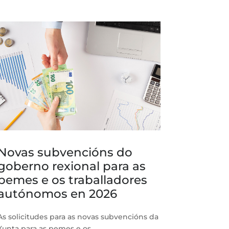
Novas subvencións do
goberno rexional para as
pemes e os traballadores
autónomos en 2026
As solicitudes para as novas subvencións da
Xunta para as pemes e os...