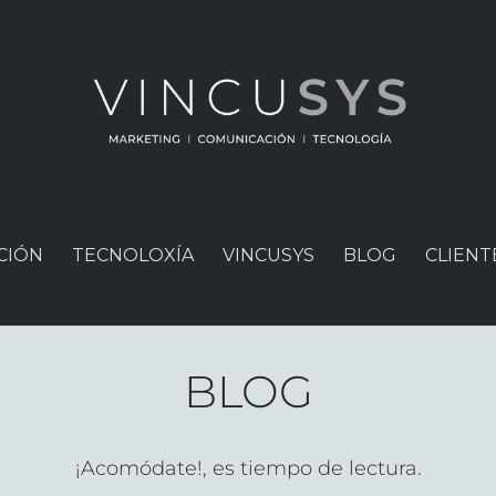
CIÓN
TECNOLOXÍA
VINCUSYS
BLOG
CLIENT
BLOG
¡Acomódate!, es tiempo de lectura.