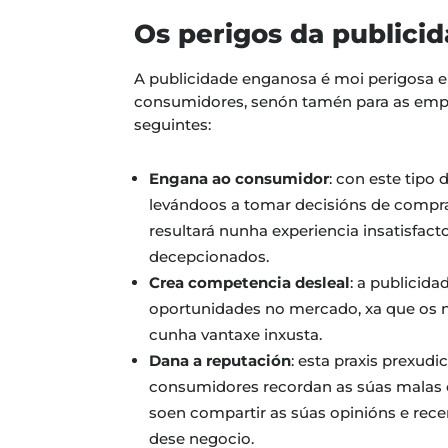
Os perigos da publici
A publicidade enganosa é moi perigosa e 
consumidores, senón tamén para as empr
seguintes:
Engana ao consumidor
: con este tipo
levándoos a tomar decisións de compra
resultará nunha experiencia insatisfactor
decepcionados.
Crea competencia desleal
: a publicid
oportunidades no mercado, xa que os ne
cunha vantaxe inxusta.
Dana a reputación
: esta praxis prexud
consumidores recordan as súas malas e
soen compartir as súas opinións e rec
dese negocio.