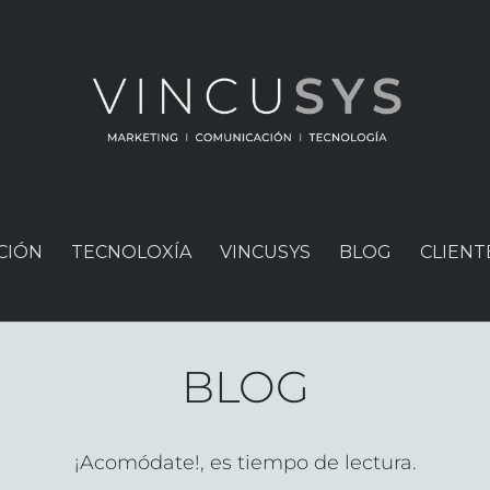
CIÓN
TECNOLOXÍA
VINCUSYS
BLOG
CLIENT
BLOG
¡Acomódate!, es tiempo de lectura.