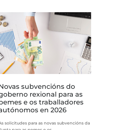
Novas subvencións do
goberno rexional para as
pemes e os traballadores
autónomos en 2026
As solicitudes para as novas subvencións da
Xunta para as pemes e os...