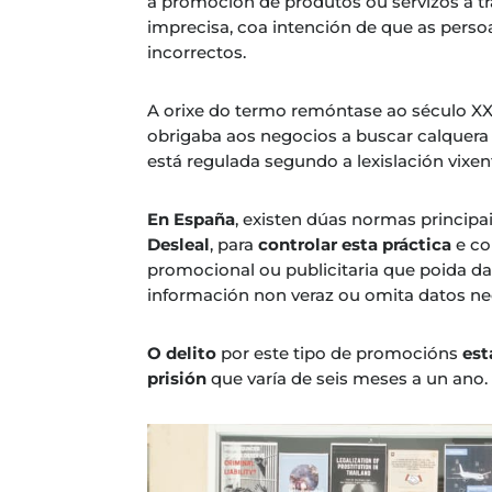
a promoción de produtos ou servizos a t
imprecisa, coa intención de que as pers
incorrectos.
A orixe do termo remóntase ao século 
obrigaba aos negocios a buscar calquera 
está regulada segundo a lexislación vixen
En España
, existen dúas normas principai
Desleal
, para
controlar esta práctica
e co
promocional ou publicitaria que poida dar
información non veraz ou omita datos ne
O delito
por este tipo de promocións
est
prisión
que varía de seis meses a un ano.