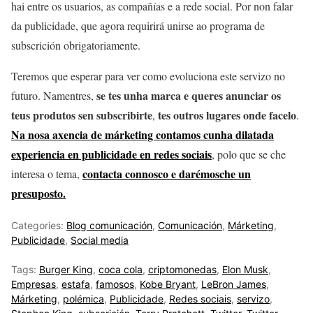
hai entre os usuarios, as compañías e a rede social. Por non falar
da publicidade, que agora requirirá unirse ao programa de
subscrición obrigatoriamente.
Teremos que esperar para ver como evoluciona este servizo no
se tes unha marca e queres anunciar os
futuro. Namentres,
teus produtos sen subscribirte
tes outros lugares onde facelo
,
.
Na nosa axencia de márketing contamos cunha dilatada
experiencia en publicidade en redes sociais
, polo que se che
contacta connosco e darémosche un
interesa o tema,
presuposto.
Categories:
Blog comunicación
,
Comunicación
,
Márketing
,
Publicidade
,
Social media
Tags:
Burger King
,
coca cola
,
criptomonedas
,
Elon Musk
,
Empresas
,
estafa
,
famosos
,
Kobe Bryant
,
LeBron James
,
Márketing
,
polémica
,
Publicidade
,
Redes sociais
,
servizo
,