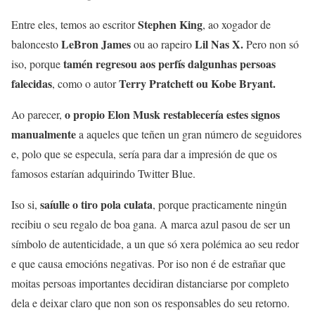
Stephen King
Entre eles, temos ao escritor
, ao xogador de
LeBron James
Lil Nas X.
baloncesto
ou ao rapeiro
Pero non só
tamén regresou aos perfís dalgunhas persoas
iso, porque
falecidas
Terry Pratchett ou Kobe Bryant.
, como o autor
o propio Elon Musk restablecería estes signos
Ao parecer,
manualmente
a aqueles que teñen un gran número de seguidores
e, polo que se especula, sería para dar a impresión de que os
famosos estarían adquirindo Twitter Blue.
saíulle o tiro pola culata
Iso si,
, porque practicamente ningún
recibiu o seu regalo de boa gana. A marca azul pasou de ser un
símbolo de autenticidade, a un que só xera polémica ao seu redor
e que causa emocións negativas. Por iso non é de estrañar que
moitas persoas importantes decidiran distanciarse por completo
dela e deixar claro que non son os responsables do seu retorno.