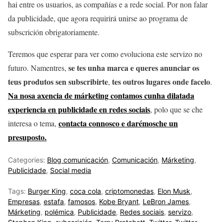
hai entre os usuarios, as compañías e a rede social. Por non falar
da publicidade, que agora requirirá unirse ao programa de
subscrición obrigatoriamente.
Teremos que esperar para ver como evoluciona este servizo no
se tes unha marca e queres anunciar os
futuro. Namentres,
teus produtos sen subscribirte
tes outros lugares onde facelo
,
.
Na nosa axencia de márketing contamos cunha dilatada
experiencia en publicidade en redes sociais
, polo que se che
contacta connosco e darémosche un
interesa o tema,
presuposto.
Categories:
Blog comunicación
,
Comunicación
,
Márketing
,
Publicidade
,
Social media
Tags:
Burger King
,
coca cola
,
criptomonedas
,
Elon Musk
,
Empresas
,
estafa
,
famosos
,
Kobe Bryant
,
LeBron James
,
Márketing
,
polémica
,
Publicidade
,
Redes sociais
,
servizo
,